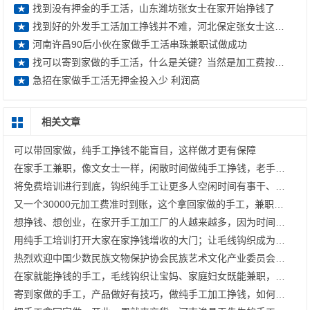
找到没有押金的手工活，山东潍坊张女士在家开始挣钱了
★
找到好的外发手工活加工挣钱并不难，河北保定张女士这样说
★
河南许昌90后小伙在家做手工活串珠兼职试做成功
★
找可以寄到家做的手工活，什么是关键？当然是加工费按时结算
★
急招在家做手工活无押金投入少 利润高
★
相关文章
可以带回家做，纯手工挣钱不能盲目，这样做才更有保障
在家手工兼职，像文女士一样，闲散时间做纯手工挣钱，老手工平台有保障
将免费培训进行到底，钩织纯手工让更多人空闲时间有事干、有钱挣；指尖艺术文创产业发展中心，大家挺你！
又一个30000元加工费准时到账，这个拿回家做的手工，兼职干、开手工加工厂都有好收入
想挣钱、想创业，在家开手工加工厂的人越来越多，因为时间灵活，没什么成本
用纯手工培训打开大家在家挣钱增收的大门；让毛线钩织成为更多人的致富好选择 —— 记手工之家在邱县曙光社区开展免费手工培训
热烈欢迎中国少数民族文物保护协会民族艺术文化产业委员会郝会长、张主任一行莅临指导
在家就能挣钱的手工，毛线钩织让宝妈、家庭妇女既能兼职，也能开加工厂
寄到家做的手工，产品做好有技巧，做纯手工加工挣钱，如何做到100%合格？