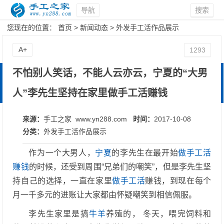
导航
搜索
您现在的位置：
首页
>
新闻动态
>
外发手工活作品展示
A+
1293
不怕别人笑话，不能人云亦云，宁夏的“大男
人”李先生坚持在家里做手工活赚钱
来源：
手工之家 www.yn288.com
时间：
2017-10-08
分类：
外发手工活作品展示
作为一个大男人，
宁夏
的李先生在最开始
做手工活
赚钱
的时候，还受到周围“兄弟们的嘲笑”，但是李先生坚
持自己的选择，一直在家里
做手工活
赚钱，到现在每个
月一千多元的进账让大家都由怀疑嘲笑到相信佩服。
李先生家里是搞
牛羊
养殖的， 冬天，喂完饲料和