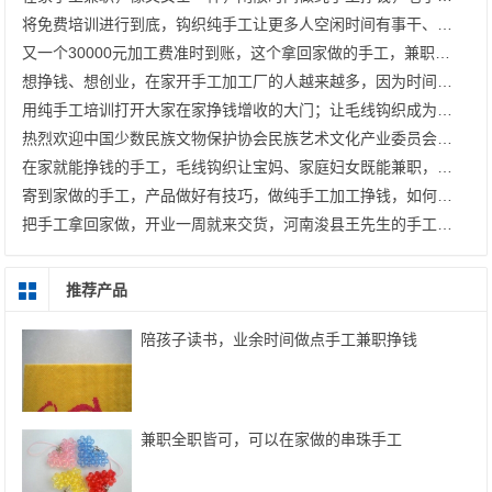
将免费培训进行到底，钩织纯手工让更多人空闲时间有事干、有钱挣；指尖艺术文创产业发展中心，大家挺你！
又一个30000元加工费准时到账，这个拿回家做的手工，兼职干、开手工加工厂都有好收入
想挣钱、想创业，在家开手工加工厂的人越来越多，因为时间灵活，没什么成本
用纯手工培训打开大家在家挣钱增收的大门；让毛线钩织成为更多人的致富好选择 —— 记手工之家在邱县曙光社区开展免费手工培训
热烈欢迎中国少数民族文物保护协会民族艺术文化产业委员会郝会长、张主任一行莅临指导
在家就能挣钱的手工，毛线钩织让宝妈、家庭妇女既能兼职，也能开加工厂
寄到家做的手工，产品做好有技巧，做纯手工加工挣钱，如何做到100%合格？
把手工拿回家做，开业一周就来交货，河南浚县王先生的手工加工厂稳步起航
推荐产品
陪孩子读书，业余时间做点手工兼职挣钱
兼职全职皆可，可以在家做的串珠手工