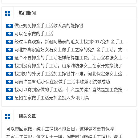
热门新闻
做正规免押金手工活收入真的能挣钱
★
可以在家做的手工活
★
经过认真观察，新疆阿勒泰的毛女士找到2017免押金手工活外发好项目，
★
河北邯郸家庭妇女石女士做手工之家的免押金手工活，丈夫在外打工后在家挣钱
★
这个不要押金的手工活怎样结算加工费，江西宜春张女士这样回答
★
找到没有押金的手工活，山东潍坊张女士在家开始挣钱了
★
找到好的外发手工活加工挣钱并不难，河北保定张女士这样说
★
河南许昌90后小伙在家做手工活串珠兼职试做成功
★
找可以寄到家做的手工活，什么是关键？当然是加工费按时结算
★
急招在家做手工活无押金投入少 利润高
★
相关文章
可以带回家做，纯手工挣钱不能盲目，这样做才更有保障
在家手工兼职，像文女士一样，闲散时间做纯手工挣钱，老手工平台有保障