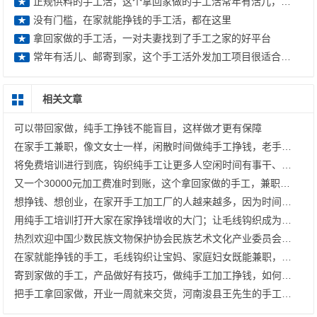
正规供料的手工活，这个拿回家做的手工活常年有活儿，包邮到家
★
没有门槛，在家就能挣钱的手工活，都在这里
★
拿回家做的手工活，一对夫妻找到了手工之家的好平台
★
常年有活儿、邮寄到家，这个手工活外发加工项目很适合大家在家做
★
相关文章
可以带回家做，纯手工挣钱不能盲目，这样做才更有保障
在家手工兼职，像文女士一样，闲散时间做纯手工挣钱，老手工平台有保障
将免费培训进行到底，钩织纯手工让更多人空闲时间有事干、有钱挣；指尖艺术文创产业发展中心，大家挺你！
又一个30000元加工费准时到账，这个拿回家做的手工，兼职干、开手工加工厂都有好收入
想挣钱、想创业，在家开手工加工厂的人越来越多，因为时间灵活，没什么成本
用纯手工培训打开大家在家挣钱增收的大门；让毛线钩织成为更多人的致富好选择 —— 记手工之家在邱县曙光社区开展免费手工培训
热烈欢迎中国少数民族文物保护协会民族艺术文化产业委员会郝会长、张主任一行莅临指导
在家就能挣钱的手工，毛线钩织让宝妈、家庭妇女既能兼职，也能开加工厂
寄到家做的手工，产品做好有技巧，做纯手工加工挣钱，如何做到100%合格？
把手工拿回家做，开业一周就来交货，河南浚县王先生的手工加工厂稳步起航