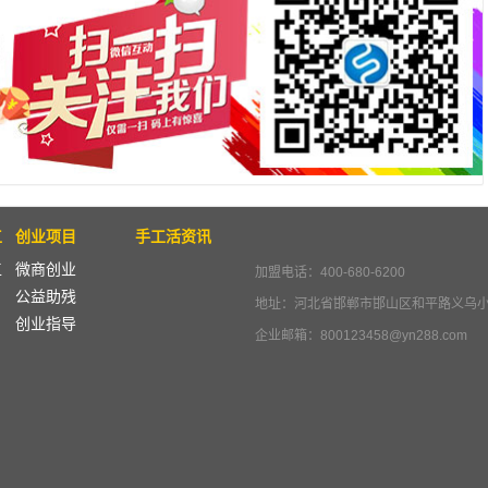
工
创业项目
手工活资讯
工
微商创业
加盟电话：400-680-6200
公益助残
地址：河北省邯郸市邯山区和平路义乌
创业指导
企业邮箱：800123458@yn288.com