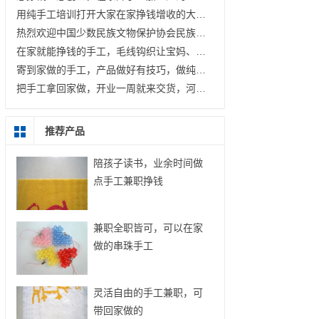
用纯手工培训打开大家在家挣钱增收的大门；让毛线钩织成为更多人的致富好选择 —— 记手工之家在邱县曙光社区开展免费手工培训
热烈欢迎中国少数民族文物保护协会民族艺术文化产业委员会郝会长、张主任一行莅临指导
在家就能挣钱的手工，毛线钩织让宝妈、家庭妇女既能兼职，也能开加工厂
寄到家做的手工，产品做好有技巧，做纯手工加工挣钱，如何做到100%合格？
把手工拿回家做，开业一周就来交货，河南浚县王先生的手工加工厂稳步起航
推荐产品
陪孩子读书，业余时间做
点手工兼职挣钱
兼职全职皆可，可以在家
做的串珠手工
灵活自由的手工兼职，可
带回家做的