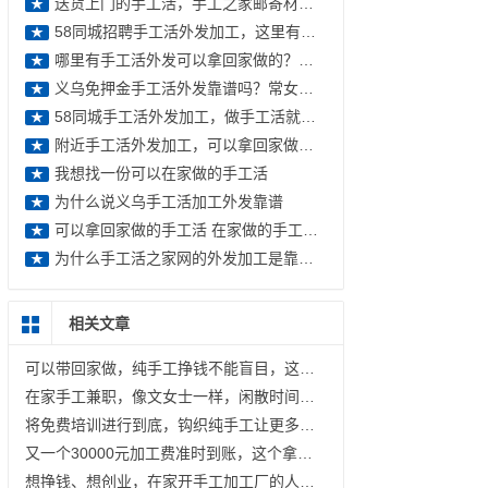
送货上门的手工活，手工之家邮寄材料送到家
★
58同城招聘手工活外发加工，这里有你想要的手工活
★
哪里有手工活外发可以拿回家做的？手工爱好者告诉你
★
义乌免押金手工活外发靠谱吗？常女士更相信本地企业手工之家
★
58同城手工活外发加工，做手工活就找手工之家
★
附近手工活外发加工，可以拿回家做的手工活
★
我想找一份可以在家做的手工活
★
为什么说义乌手工活加工外发靠谱
★
可以拿回家做的手工活 在家做的手工活有哪些
★
为什么手工活之家网的外发加工是靠谱的兼职
★
相关文章
可以带回家做，纯手工挣钱不能盲目，这样做才更有保障
在家手工兼职，像文女士一样，闲散时间做纯手工挣钱，老手工平台有保障
将免费培训进行到底，钩织纯手工让更多人空闲时间有事干、有钱挣；指尖艺术文创产业发展中心，大家挺你！
又一个30000元加工费准时到账，这个拿回家做的手工，兼职干、开手工加工厂都有好收入
想挣钱、想创业，在家开手工加工厂的人越来越多，因为时间灵活，没什么成本