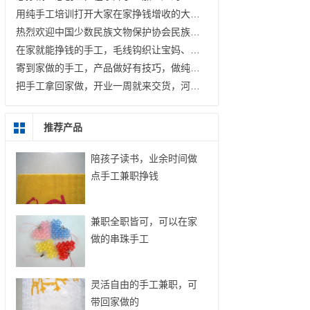
用纯手工培训打开大家在家挣钱增收的大门；让毛线钩织成为更多人的致富好选择 —— 记手工之家在邱县曙光社区开展免费手工培训
热烈欢迎中国少数民族文物保护协会民族艺术文化产业委员会郝会长、张主任一行莅临指导
在家就能挣钱的手工，毛线钩织让宝妈、家庭妇女既能兼职，也能开加工厂
寄到家做的手工，产品做好有技巧，做纯手工加工挣钱，如何做到100%合格？
把手工拿回家做，开业一周就来交货，河南浚县王先生的手工加工厂稳步起航
推荐产品
陪孩子读书，业余时间做
点手工兼职挣钱
兼职全职皆可，可以在家
做的串珠手工
灵活自由的手工兼职，可
带回家做的