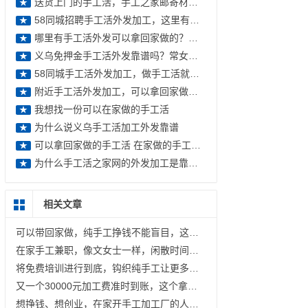
送货上门的手工活，手工之家邮寄材料送到家
★
58同城招聘手工活外发加工，这里有你想要的手工活
★
哪里有手工活外发可以拿回家做的？手工爱好者告诉你
★
义乌免押金手工活外发靠谱吗？常女士更相信本地企业手工之家
★
58同城手工活外发加工，做手工活就找手工之家
★
附近手工活外发加工，可以拿回家做的手工活
★
我想找一份可以在家做的手工活
★
为什么说义乌手工活加工外发靠谱
★
可以拿回家做的手工活 在家做的手工活有哪些
★
为什么手工活之家网的外发加工是靠谱的兼职
★
相关文章
可以带回家做，纯手工挣钱不能盲目，这样做才更有保障
在家手工兼职，像文女士一样，闲散时间做纯手工挣钱，老手工平台有保障
将免费培训进行到底，钩织纯手工让更多人空闲时间有事干、有钱挣；指尖艺术文创产业发展中心，大家挺你！
又一个30000元加工费准时到账，这个拿回家做的手工，兼职干、开手工加工厂都有好收入
想挣钱、想创业，在家开手工加工厂的人越来越多，因为时间灵活，没什么成本