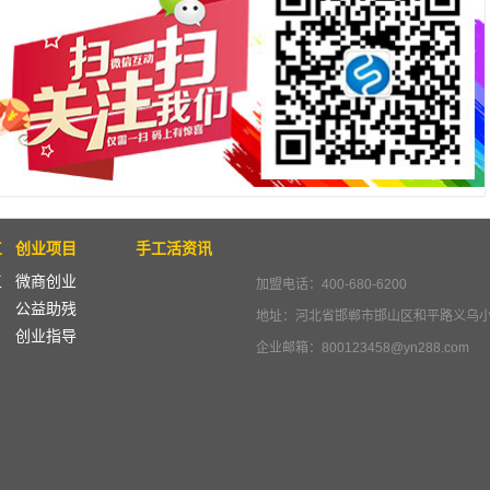
工
创业项目
手工活资讯
工
微商创业
加盟电话：400-680-6200
公益助残
地址：河北省邯郸市邯山区和平路义乌
创业指导
企业邮箱：800123458@yn288.com