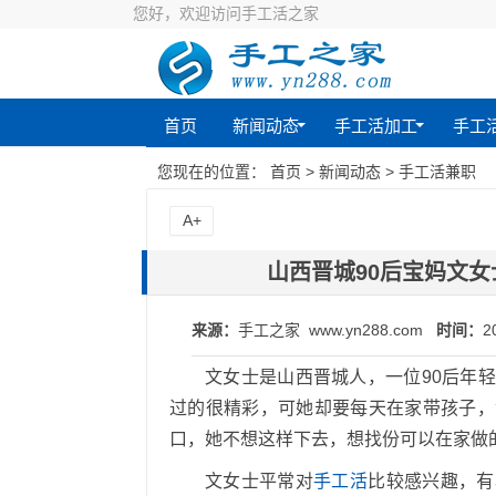
您好，欢迎访问手工活之家
首页
新闻动态
手工活加工
手工
您现在的位置：
首页
>
新闻动态
>
手工活兼职
A+
山西晋城90后宝妈文
来源：
手工之家 www.yn288.com
时间：
2
文女士是山西晋城人，一位90后年
过的很精彩，可她却要每天在家带孩子，
口，她不想这样下去，想找份可以在家做
文女士平常对
手工活
比较感兴趣，有