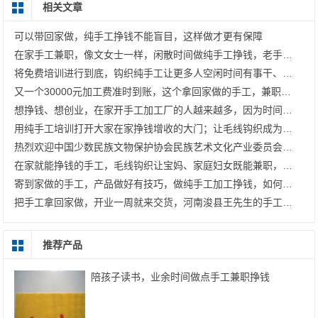
相关文章
可以带回家做，纯手工挣钱不能盲目，这样做才更有保障
在家手工兼职，像文女士一样，闲散时间做纯手工挣钱，老手工平台有保障
将免费培训进行到底，钩织纯手工让更多人空闲时间有事干、有钱挣；指尖艺术文创产业发展中心，大家挺你！
又一个30000元加工费准时到账，这个拿回家做的手工，兼职干、开手工加工厂都有好收入
想挣钱、想创业，在家开手工加工厂的人越来越多，因为时间灵活，没什么成本
用纯手工培训打开大家在家挣钱增收的大门；让毛线钩织成为更多人的致富好选择 —— 记手工之家在邱县曙光社区开展免费手工培训
热烈欢迎中国少数民族文物保护协会民族艺术文化产业委员会郝会长、张主任一行莅临指导
在家就能挣钱的手工，毛线钩织让宝妈、家庭妇女既能兼职，也能开加工厂
寄到家做的手工，产品做好有技巧，做纯手工加工挣钱，如何做到100%合格？
把手工拿回家做，开业一周就来交货，河南浚县王先生的手工加工厂稳步起航
推荐产品
陪孩子读书，业余时间做点手工兼职挣钱