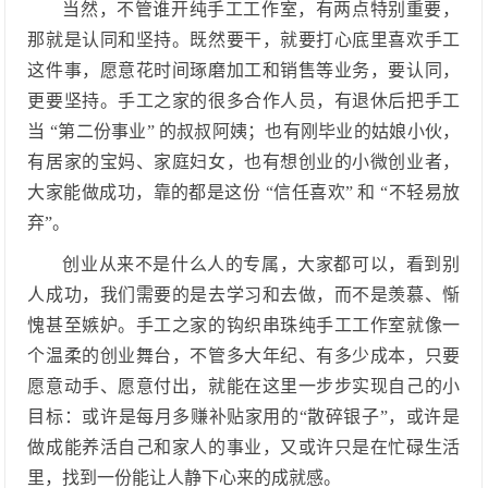
当然，不管谁开纯手工工作室，有两点特别重要，
那就是认同和坚持。既然要干，就要打心底里喜欢手工
这件事，愿意花时间琢磨加工和销售等业务，要认同，
更要坚持。手工之家的很多合作人员，有退休后把手工
当
“第二份事业” 的叔叔阿姨；也有刚毕业的姑娘小伙，
有居家的宝妈、家庭妇女，也有想创业的小微创业者，
大家能做成功，靠的都是这份 “信任喜欢” 和 “不轻易放
弃”。
创业从来不是什么人的专属，大家都可以，看到别
人成功，我们需要的是去学习和去做，而不是羡慕、惭
愧甚至嫉妒。手工之家的钩织串珠纯手工工作室就像一
个温柔的创业舞台，不管多大年纪、有多少成本，只要
愿意动手、愿意付出，就能在这里一步步实现自己的小
目标：或许是每月多赚补贴家用的
“散碎银子”，或许是
做成能养活自己和家人的事业，又或许只是在忙碌生活
里，找到一份能让人静下心来的成就感。