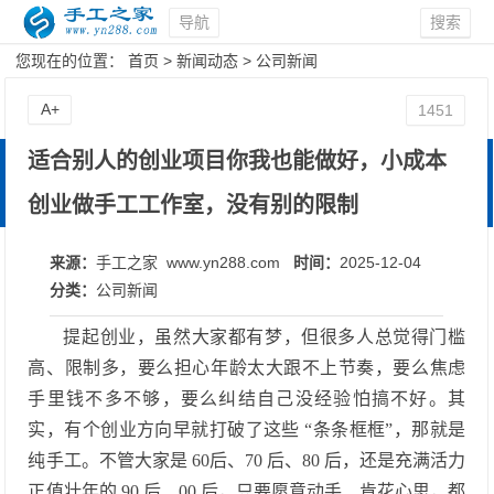
导航
搜索
您现在的位置：
首页
>
新闻动态
>
公司新闻
A+
1451
适合别人的创业项目你我也能做好，小成本
创业做手工工作室，没有别的限制
来源：
手工之家 www.yn288.com
时间：
2025-12-04
分类：
公司新闻
提起创业，虽然大家都有梦，但很多人总觉得门槛
高、限制多，要么担心年龄太大跟不上节奏，要么焦虑
手里钱不多不够，要么纠结自己没经验怕搞不好。其
实，有个创业方向早就打破了这些
“条条框框”，那就是
纯手工。不管大家是 60后、70 后、80 后，还是充满活力
正值壮年的 90 后、00 后，只要愿意动手、肯花心思，都