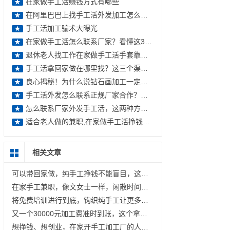
在家做手工活赚钱方式有哪些
★
在阿里巴巴上找手工活外发加工怎么辨别真假
★
手工活加工骗术大曝光
★
在家做手工活怎么联系厂家？看懂这3种方式，就能找到可靠正规的手工
★
退休老人找工作在家做手工活手套靠劳动挣钱
★
手工活拿回家做在哪里找？这三个渠道要知道
★
良心揭秘！为什么说钻石画加工一定是骗人的？
★
手工活外发怎么联系正规厂家合作？这里有你如何选对的答案
★
怎么联系厂家外发手工活，这两种方式各有优势，哪种更可靠
★
适合老人做的兼职,在家做手工活挣钱是个好选择
★
相关文章
可以带回家做，纯手工挣钱不能盲目，这样做才更有保障
在家手工兼职，像文女士一样，闲散时间做纯手工挣钱，老手工平台有保障
将免费培训进行到底，钩织纯手工让更多人空闲时间有事干、有钱挣；指尖艺术文创产业发展中心，大家挺你！
又一个30000元加工费准时到账，这个拿回家做的手工，兼职干、开手工加工厂都有好收入
想挣钱、想创业，在家开手工加工厂的人越来越多，因为时间灵活，没什么成本