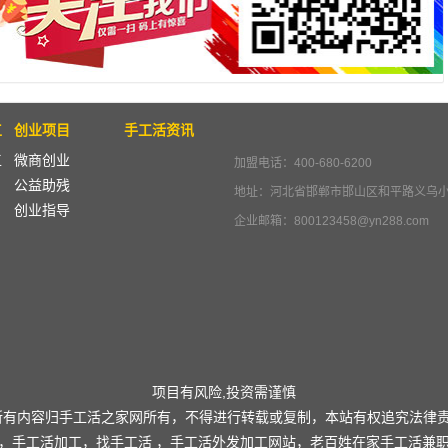
工
创业项目
手工活资讯
工
微商创业
加盟电话：400-680-6200
公益助残
地址：河北省邯郸市邯山区和平路义乌
创业指导
企业邮箱：800123458@yn288.com
项目有风险,投资需谨慎
所有内容归手工活之家网所有，不得进行转载或复制，本站有权追究法律
，
手工活加工
，
找手工活
，
手工活外发加工
网站，老百姓在家
手工活兼