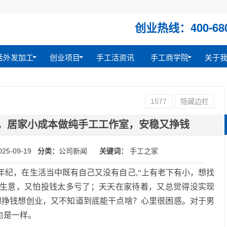
创业热线：400-680
活外发加工
创业项目
手工活资讯
手工商学院
关于
1577
隐藏边栏
，居家小成本做纯手工工作室，安稳又挣钱
025-09-19
分类：
公司新闻
关键词：
手工之家
年纪，在生活当中既有自己又没有自己
,“上有老下有小，想找
生意，又怕投钱太多亏了；天天在家待着，又总觉得没实现
想挣钱想创业，又不知道到底能干点啥？心里很困惑。对于男
也是一样。