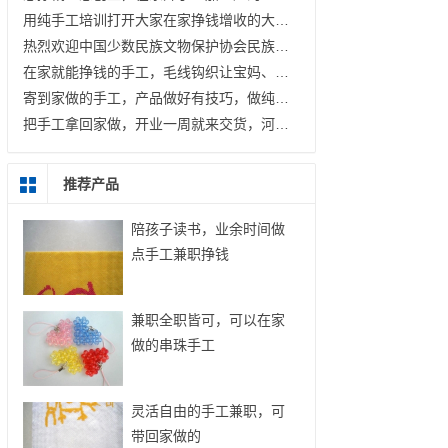
用纯手工培训打开大家在家挣钱增收的大门；让毛线钩织成为更多人的致富好选择 —— 记手工之家在邱县曙光社区开展免费手工培训
热烈欢迎中国少数民族文物保护协会民族艺术文化产业委员会郝会长、张主任一行莅临指导
在家就能挣钱的手工，毛线钩织让宝妈、家庭妇女既能兼职，也能开加工厂
寄到家做的手工，产品做好有技巧，做纯手工加工挣钱，如何做到100%合格？
把手工拿回家做，开业一周就来交货，河南浚县王先生的手工加工厂稳步起航
推荐产品
陪孩子读书，业余时间做
点手工兼职挣钱
兼职全职皆可，可以在家
做的串珠手工
灵活自由的手工兼职，可
带回家做的