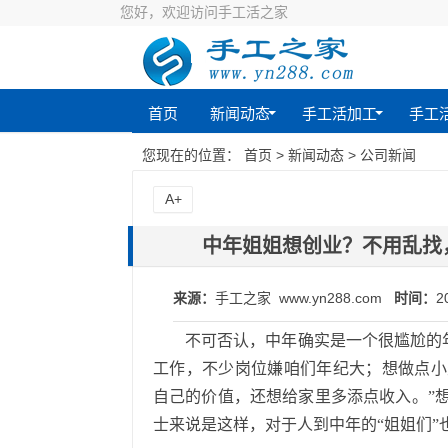
您好，欢迎访问手工活之家
首页
新闻动态
手工活加工
手工
您现在的位置：
首页
>
新闻动态
>
公司新闻
A+
中年姐姐想创业？不用乱找
来源：
手工之家 www.yn288.com
时间：
2
不可否认，中年确实是一个很尴尬的
工作，不少岗位嫌咱们年纪大；想做点小
自己的价值，还想给家里多添点收入。”
士来说是这样，对于人到中年的“姐姐们”